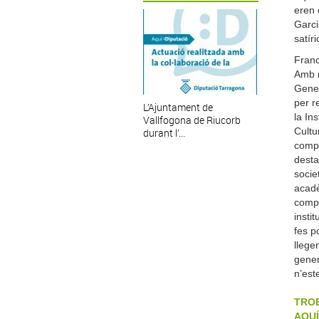
eren 
Garci
satír
Franc
Amb m
Gener
per r
L’Ajuntament de
la In
Vallfogona de Riucorb
Cultu
durant l’...
compr
desta
socie
acadè
compt
insti
fes po
llege
gener
n’est
TROB
AQUÍ