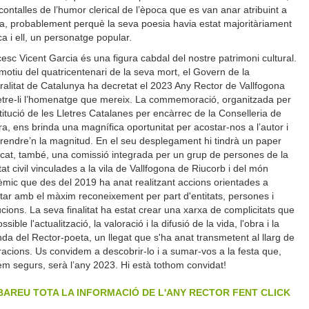
contalles de l’humor clerical de l’època que es van anar atribuint a
a, probablement perquè la seva poesia havia estat majoritàriament
ica i ell, un personatge popular.
esc Vicent Garcia és una figura cabdal del nostre patrimoni cultural.
otiu del quatricentenari de la seva mort, el Govern de la
alitat de Catalunya ha decretat el 2023 Any Rector de Vallfogona
etre-li l’homenatge que mereix. La commemoració, organitzada per
stitució de les Lletres Catalanes per encàrrec de la Conselleria de
ra, ens brinda una magnífica oportunitat per acostar-nos a l’autor i
endre’n la magnitud. En el seu desplegament hi tindrà un paper
cat, també, una comissió integrada per un grup de persones de la
tat civil vinculades a la vila de Vallfogona de Riucorb i del món
mic que des del 2019 ha anat realitzant accions orientades a
ar amb el màxim reconeixement per part d'entitats, persones i
tucions. La seva finalitat ha estat crear una xarxa de complicitats que
ssible l'actualització, la valoració i la difusió de la vida, l'obra i la
nda del Rector-poeta, un llegat que s'ha anat transmetent al llarg de
acions. Us convidem a descobrir-lo i a sumar-vos a la festa que,
em segurs, serà l’any 2023. Hi està tothom convidat!
AREU TOTA LA INFORMACIÓ DE L'ANY RECTOR FENT CLICK