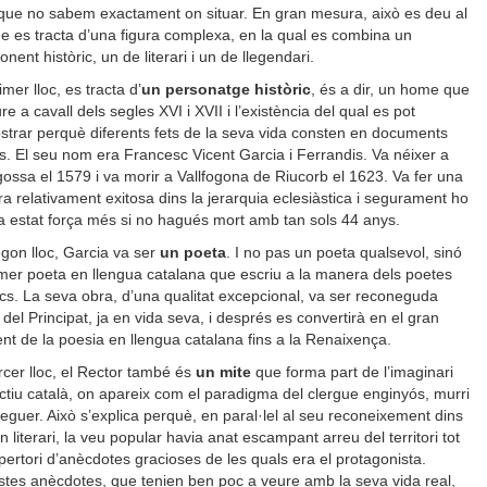
ue no sabem exactament on situar. En gran mesura, això es deu al
ue es tracta d’una figura complexa, en la qual es combina un
nent històric, un de literari i un de llegendari.
imer lloc, es tracta d’
un personatge històric
, és a dir, un home que
ure a cavall dels segles XVI i XVII i l’existència del qual es pot
trar perquè diferents fets de la seva vida consten en documents
ts. El seu nom era Francesc Vicent Garcia i Ferrandis. Va néixer a
ossa el 1579 i va morir a Vallfogona de Riucorb el 1623. Va fer una
ra relativament exitosa dins la jerarquia eclesiàstica i segurament ho
a estat força més si no hagués mort amb tan sols 44 anys.
gon lloc, Garcia va ser
un poeta
. I no pas un poeta qualsevol, sinó
imer poeta en llengua catalana que escriu a la manera dels poetes
cs. La seva obra, d’una qualitat excepcional, va ser reconeguda
 del Principat, ja en vida seva, i després es convertirà en el gran
ent de la poesia en llengua catalana fins a la Renaixença.
rcer lloc, el Rector també és
un mite
que forma part de l’imaginari
ectiu català, on apareix com el paradigma del clergue enginyós, murri
neguer. Això s’explica perquè, en paral·lel al seu reconeixement dins
n literari, la veu popular havia anat escampant arreu del territori tot
pertori d’anècdotes gracioses de les quals era el protagonista.
tes anècdotes, que tenien ben poc a veure amb la seva vida real,