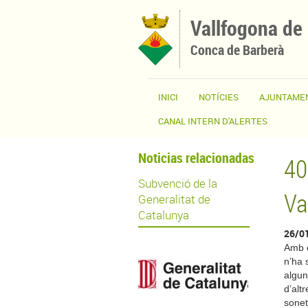
Vés al contingut
Vallfogona de
Conca de Barberà
INICI
NOTÍCIES
AJUNTAME
CANAL INTERN D'ALERTES
Noticias relacionadas
40
Subvenció de la
Va
Generalitat de
Catalunya
26/0
Amb e
n’ha 
algun
d’alt
sonet