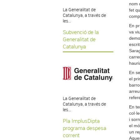
nom q
La Generalitat de
fet q
Catalunya, a través de
compo
les...
En pr
Subvenció de la
va vi
Generalitat de
demos
escri
Catalunya
Sarag
carre
hauri
En se
el pr
barro
arreu
refer
La Generalitat de
Catalunya, a través de
En te
les...
col·l
i sor
Pla ImplusDipta
el mó
programa despesa
un re
corrent
Aques