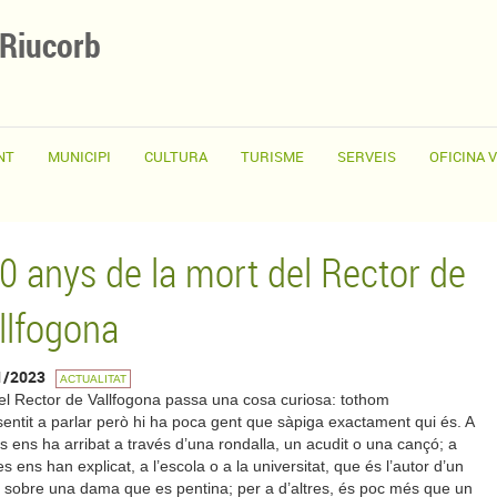
 Riucorb
NT
MUNICIPI
CULTURA
TURISME
SERVEIS
OFICINA 
0 anys de la mort del Rector de
llfogona
1/2023
ACTUALITAT
l Rector de Vallfogona passa una cosa curiosa: tothom
sentit a parlar però hi ha poca gent que sàpiga exactament qui és. A
s ens ha arribat a través d’una rondalla, un acudit o una cançó; a
res ens han explicat, a l’escola o a la universitat, que és l’autor d’un
 sobre una dama que es pentina; per a d’altres, és poc més que un