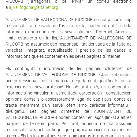
RIUCORB (Tarragona), o bé, enviar un correu electrònic
a
aj.vallfogona@altanet.org
AJUNTAMENT DE VALLFOGONA DE RIUCORB no pot assumir cap
responsabilitat derivada de l'ús incorrecte, inadequat o il·lícit de la
informació apareguda en les seves pàgines d'Internet. Amb els
límits establerts en la llei, AJUNTAMENT DE VALLFOGONA DE
RIUCORB no assumeix cap responsabilitat derivada de la falta de
veracitat, integritat, actualització i precisió de les dades o
informacions que es contenen en les seves pàgines d'Internet.
Els continguts i informació de les pàgines d'Internet de
AJUNTAMENT DE VALLFOGONA DE RIUCORB estan elaborades
per professionals de la mateixa degudament qualificats per a
l'exercici de la seva professió. No obstant això, els continguts i
informació no vinculen a l’esmentada corporació ni constitueixen
opinions, consells o assessorament legal de cap tipus, doncs es
tracta merament d'un servei ofert amb caràcter informatiu i
divulgatiu. Les pàgines d'Internet de AJUNTAMENT DE
VALLFOGONA DE RIUCORB poden contenir enllaços (links) a altres
pàgines de terceres parts. Per tant, aquesta no pot assumir
responsabilitats pel contingut que pugui aparèixer en pàgines de
tercers. Els textos, imatges, sons, animacions, programari i la resta