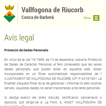
Vés al contingut
Vallfogona de Riucorb
Conca de Barberà
Menu
Avís legal
Protecció de Dades Personals
En virtut de la Llei 15/1999, de 13 de desembre, sobre la Protecció
de Dades de Caràcter Personal, el fem coneixedor que les seves
dades personals, que poden estar en aquesta web, estan
incorporades en un fitxer automatitzat responsabilitat de l’
AJUNTAMENT DE VALLFOGONA DE RIUCORB, CIF: P-4316100-I. La
finalitat d’aquest fitxer és la de gestionar i informar-lo dels nostres
serveis. Aquestes dades no seran transmeses a terceres persones.
Si desitja exercir els drets d’accés, rectificació, cancel·lació o
oposició, pot dirigir-se a: La Font, 4, 43427 VALLFOGONA DE