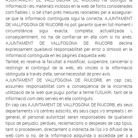
Informació i els materials inclosos en la web de fonts considerades
com fiables i, si bé s'han près mesures raonables per a assegurar-
se que la informació continguda sigui la correcta, AJUNTAMENT
DE VALLFOGONA DE RIUCORB no pot garantir que en tot moment i
circumstància sigui exacta, completa, actualitzada i,
conseqüentment, no ha de confiar-se en ella com si ho anés.
AJUNTAMENT DE VALLFOGONA DE RIUCORB declina
expressament qualsevol responsabilitat per error o omissió en la
Informació continguda en les pàgines d'aquesta web.
També, es reserva la facultat a modificar, suspendre, cancel•lar o
restringir el contingut de la web, els vincles o la informació
obtinguda a través d'ella, sense necessitat de previ avís.
AJUNTAMENT DE VALLFOGONA DE RIUCORB, en cap cas,
assumeix responsabilitat com a conseqüència de la incorrecta
utilització de la web que pugui portar a terme l'USUARI, tant de la
informació com dels serveis en ella continguts.
En cap cas AJUNTAMENT DE VALLFOGONA DE RIUCORB, els seus
departaments i/o centres adscrits, els seus caps i/o empleats i, en
general, el personal autoritzat seran responsables de qualsevol
tipus de perjudici, pèrdues, reclamacions o despeses de cap tipus,
tant si procedeixen, directament o indirecta de l'ús i/o difusió de la
web com si no, de la Informació adquirida o accedida per o a