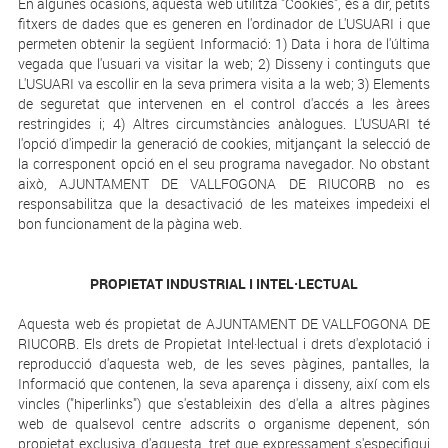
En algunes ocasions, aquesta web utilitza "Cookies", és a dir, petits
fitxers de dades que es generen en l'ordinador de L'USUARI i que
permeten obtenir la següent Informació: 1) Data i hora de l'última
vegada que l'usuari va visitar la web; 2) Disseny i continguts que
L'USUARI va escollir en la seva primera visita a la web; 3) Elements
de seguretat que intervenen en el control d'accés a les àrees
restringides i; 4) Altres circumstàncies anàlogues. L'USUARI té
l'opció d'impedir la generació de cookies, mitjançant la selecció de
la corresponent opció en el seu programa navegador. No obstant
això, AJUNTAMENT DE VALLFOGONA DE RIUCORB no es
responsabilitza que la desactivació de les mateixes impedeixi el
bon funcionament de la pàgina web.
PROPIETAT INDUSTRIAL I INTEL·LECTUAL
Aquesta web és propietat de AJUNTAMENT DE VALLFOGONA DE
RIUCORB. Els drets de Propietat Intel·lectual i drets d'explotació i
reproducció d'aquesta web, de les seves pàgines, pantalles, la
Informació que contenen, la seva aparença i disseny, així com els
vincles ("hiperlinks") que s'estableixin des d'ella a altres pàgines
web de qualsevol centre adscrits o organisme depenent, són
propietat exclusiva d'aquesta, tret que expressament s'especifiqui