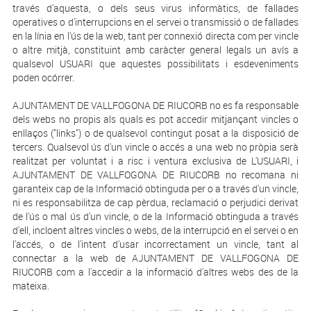
través d'aquesta, o dels seus virus informàtics, de fallades
operatives o d'interrupcions en el servei o transmissió o de fallades
en la línia en l'ús de la web, tant per connexió directa com per vincle
o altre mitjà, constituint amb caràcter general legals un avís a
qualsevol USUARI que aquestes possibilitats i esdeveniments
poden ocórrer.
AJUNTAMENT DE VALLFOGONA DE RIUCORB no es fa responsable
dels webs no propis als quals es pot accedir mitjançant vincles o
enllaços ("links") o de qualsevol contingut posat a la disposició de
tercers. Qualsevol ús d'un vincle o accés a una web no pròpia serà
realitzat per voluntat i a risc i ventura exclusiva de L'USUARI, i
AJUNTAMENT DE VALLFOGONA DE RIUCORB no recomana ni
garanteix cap de la Informació obtinguda per o a través d'un vincle,
ni es responsabilitza de cap pèrdua, reclamació o perjudici derivat
de l'ús o mal ús d'un vincle, o de la Informació obtinguda a través
d'ell, incloent altres vincles o webs, de la interrupció en el servei o en
l'accés, o de l'intent d'usar incorrectament un vincle, tant al
connectar a la web de AJUNTAMENT DE VALLFOGONA DE
RIUCORB com a l'accedir a la informació d'altres webs des de la
mateixa.