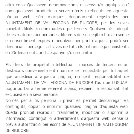
altra cosa. Qualssevol denominacions, dissenys i/o logotips, així
com qualsevol producte o servei oferts i reflectits en aquesta
pàgina web, són marques degudament registrades per
AJUNTAMENT DE VALLFOGONA DE RIUCORB, per les seves
societats filials i/o dominades o per tercers. Qualsevol ús indegut
de les mateixes per persones diferents del seu legítim titular i sense
el consentiment exprés i inequívoc per part d'aquest podrà ser
denunciat i perseguit a través de tots els mitjans legals existents
en l'Ordenament Jurídic espanyol i/o comunitari.
Els drets de propietat intel·lectual i marxes de tercers estan
destacats convenientment i han de ser respectats per tot aquell
que accedeixi a aquesta pàgina, no sent responsabilitat de
AJUNTAMENT DE VALLFOGONA DE RIUCORB l'ús que L'USUARI
pugui portar a terme referent a això, recaient la responsabilitat
exclusiva en la seva persona.
Només per a ús personal i privat es permet descarregar els
continguts, copiar o imprimir qualsevol pàgina d'aquesta web.
Queda prohibit reproduir, transmetre, modificar o suprimir la
informació, contingut o advertiments d'aquesta web sense la
prèvia autorització per escrit de AJUNTAMENT DE VALLFOGONA
DE RIUCORB.