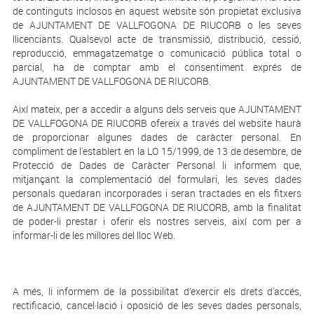
de continguts inclosos en aquest website són propietat exclusiva
de AJUNTAMENT DE VALLFOGONA DE RIUCORB o les seves
llicenciants. Qualsevol acte de transmissió, distribució, cessió,
reproducció, emmagatzematge o comunicació pública total o
parcial, ha de comptar amb el consentiment exprés de
AJUNTAMENT DE VALLFOGONA DE RIUCORB.
Així mateix, per a accedir a alguns dels serveis que AJUNTAMENT
DE VALLFOGONA DE RIUCORB ofereix a través del website haurà
de proporcionar algunes dades de caràcter personal. En
compliment de l'establert en la LO 15/1999, de 13 de desembre, de
Protecció de Dades de Caràcter Personal li informem que,
mitjançant la complementació del formulari, les seves dades
personals quedaran incorporades i seran tractades en els fitxers
de AJUNTAMENT DE VALLFOGONA DE RIUCORB, amb la finalitat
de poder-li prestar i oferir els nostres serveis, així com per a
informar-li de les millores del lloc Web.
A més, li informem de la possibilitat d’exercir els drets d'accés,
rectificació, cancel·lació i oposició de les seves dades personals,