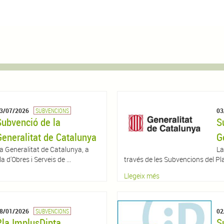
3/07/2026
SUBVENCIONS
03
Subvenció de la
S
Generalitat de Catalunya
G
a Generalitat de Catalunya, a
La
 d'Obres i Serveis de ...
través de les Subvencions del Pla 
Llegeix més
8/01/2026
SUBVENCIONS
02
Pla ImplusDipta
S