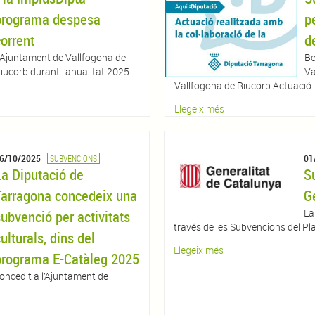
programa despesa
p
corrent
d
’Ajuntament de Vallfogona de
Be
iucorb durant l’anualitat 2025
Va
Vallfogona de Riucorb Actuació .
Llegeix més
6/10/2025
SUBVENCIONS
01
La Diputació de
S
Tarragona concedeix una
G
La
subvenció per activitats
través de les Subvencions del Pla 
ulturals, dins del
Llegeix més
programa E-Catàleg 2025
oncedit a l’Ajuntament de