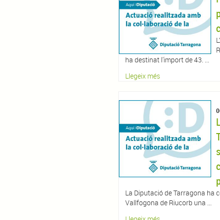
L
R
ha destinat l'import de 43. ...
Llegeix més
0
c
La Diputació de Tarragona ha c
Vallfogona de Riucorb una ...
Llegeix més