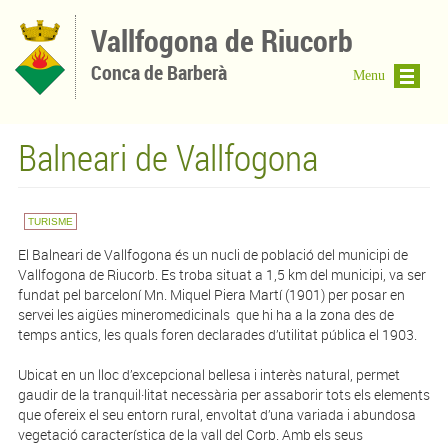
Vés al contingut
Vallfogona de Riucorb
Conca de Barberà
Menu
Balneari de Vallfogona
TURISME
El Balneari de Vallfogona és un nucli de població del municipi de
Vallfogona de Riucorb. Es troba situat a 1,5 km del municipi, va ser
fundat pel barceloní Mn. Miquel Piera Martí (1901) per posar en
servei les aigües mineromedicinals que hi ha a la zona des de
temps antics, les quals foren declarades d’utilitat pública el 1903.
Ubicat en un lloc d’excepcional bellesa i interès natural, permet
gaudir de la tranquil·litat necessària per assaborir tots els elements
que ofereix el seu entorn rural, envoltat d’una variada i abundosa
vegetació característica de la vall del Corb. Amb els seus