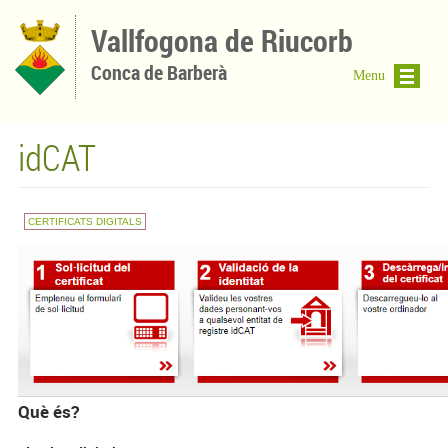
Vés al contingut
Vallfogona de Riucorb
Conca de Barberà
Menu
idCAT
CERTIFICATS DIGITALS
Què és?