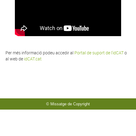
Per més informació podeu accedir al
Portal de suport de l'idCAT
o
al web de
idCAT.cat
© Missatge de Copyright