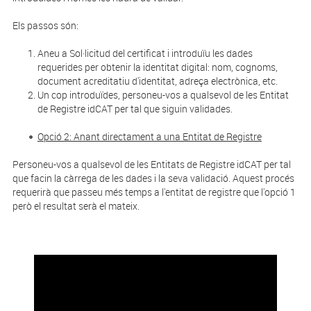
Els passos són:
Aneu a Sol·licitud del certificat i introduïu les dades
requerides per obtenir la identitat digital: nom, cognoms,
document acreditatiu d'identitat, adreça electrònica, etc.
Un cop introduïdes, personeu-vos a qualsevol de les Entitat
de Registre idCAT per tal que siguin validades.
Opció 2: Anant directament a una Entitat de Registre
Personeu-vos a qualsevol de les Entitats de Registre idCAT per tal
que facin la càrrega de les dades i la seva validació. Aquest procés
requerirà que passeu més temps a l'entitat de registre que l'opció 1
però el resultat serà el mateix.