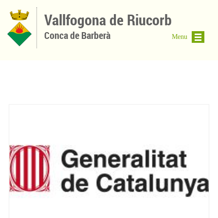
Vés al contingut
Vallfogona de Riucorb
Conca de Barberà
Menu