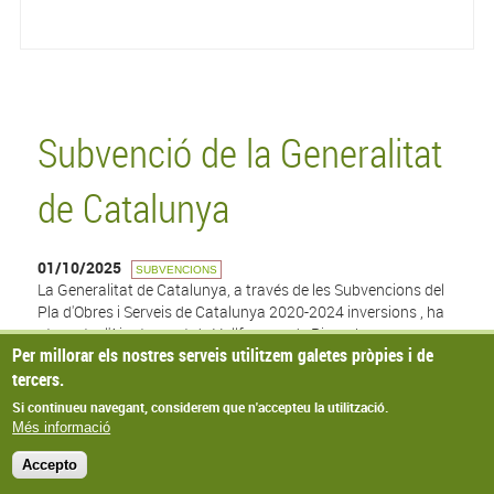
Subvenció de la Generalitat
de Catalunya
01/10/2025
SUBVENCIONS
La Generalitat de Catalunya, a través de les Subvencions del
Pla d'Obres i Serveis de Catalunya 2020-2024 inversions , ha
atorgat a l'Ajuntament de Vallfogona de Riucorb una
Per millorar els nostres serveis utilitzem galetes pròpies i de
subvenció de 96.989,57€ per a l'obra de "Xarxa d'aigua
tercers.
Balneari" de Vallfogona de Riucorb.
Si continueu navegant, considerem que n'accepteu la utilització.
Més informació
© Missatge de Copyright
Accepto