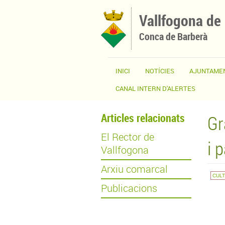
Vés al contingut
Vallfogona de
Conca de Barberà
INICI
NOTÍCIES
AJUNTAME
CANAL INTERN D'ALERTES
Articles relacionats
Gr
El Rector de
i 
Vallfogona
Arxiu comarcal
CUL
Publicacions