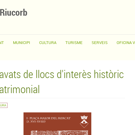
 Riucorb
NT
MUNICIPI
CULTURA
TURISME
SERVEIS
OFICINA 
avats de llocs d'interès històric
patrimonial
TURA