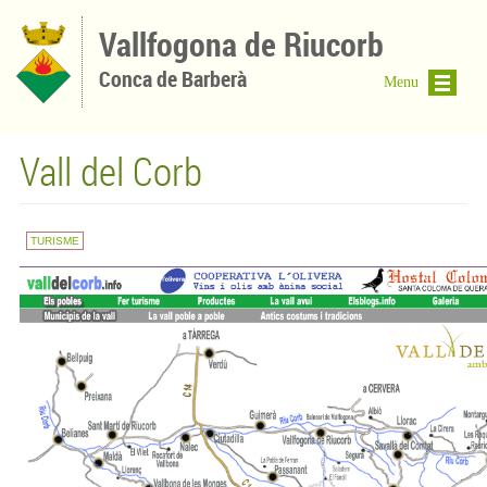
Vés al contingut
Vallfogona de Riucorb
Conca de Barberà
Menu
Vall del Corb
TURISME